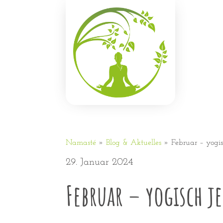
Namasté
»
Blog & Aktuelles
»
Februar – yogis
29. Januar 2024
Februar – yogisch j