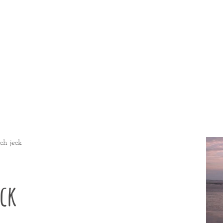
ch jeck
eck