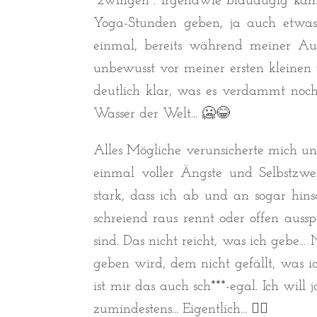
"zwingen". Irgendwie blauäugig kam 
Yoga-Stunden geben, ja auch etwas
einmal, bereits während meiner Aus
unbewusst vor meiner ersten kleine
deutlich klar, was es verdammt noch
Wasser der Welt... 🥶😂
Alles Mögliche verunsicherte mich u
einmal voller Ängste und Selbstzw
stark, dass ich ab und an sogar hin
schreiend raus rennt oder offen auss
sind. Das nicht reicht, was ich gebe…
geben wird, dem nicht gefällt, was ic
ist mir das auch sch***-egal. Ich will
zumindestens... Eigentlich... 🤦‍♀️